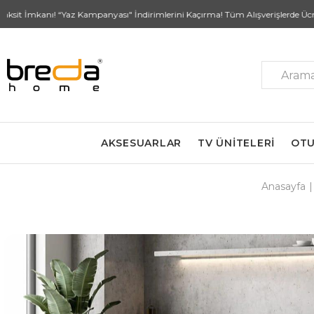
İmkanı! “Yaz Kampanyası" İndirimlerini Kaçırma! Tüm Alışverişlerde Ücretsiz
AKSESUARLAR
TV ÜNİTELERİ
OTU
Anasayfa