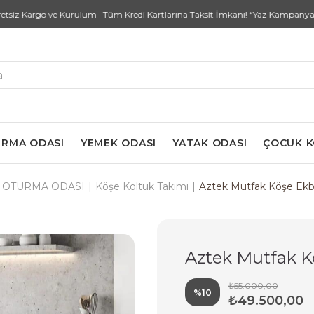
 Kargo ve Kurulum Tüm Kredi Kartlarına Taksit İmkanı! “Yaz Kampanyası" İndi
RMA ODASI
YEMEK ODASI
YATAK ODASI
ÇOCUK 
OTURMA ODASI
Köşe Koltuk Takımı
Aztek Mutfak Köşe Ekb
Aztek Mutfak K
₺55.000,00
%
10
₺49.500,00
İndirim