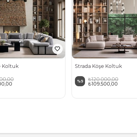
e Koltuk
Strada Köşe Koltuk
000,00
₺120.000,00
%9
00,00
₺109.500,00