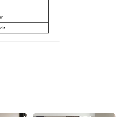
ir
dır