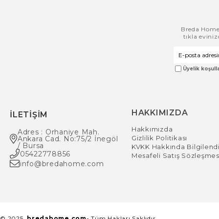
Breda Home i
tıkla evini
Üyelik koşulla
HAKKIMIZDA
İLETİŞİM
Hakkımızda
Adres : Orhaniye Mah.
Gizlilik Politikası
Ankara Cad. No:75/2 İnegöl
/ Bursa
Çerez Kullanımı
KVKK Hakkında Bilgilend
05422778856
Mesafeli Satış Sözleşmes
Sizlere en iyi alışveriş deneyimini sunabilmek adına sitemizde
info@bredahome.com
çerezler(cookies) kullanmaktayız. Detaylı bilgi için
Kvkk
sözleşmesini
inceleyebilirsiniz.
© 2025
bredahome.com
- Tüm Hakları Saklıdır.