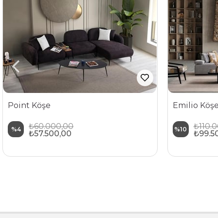
Point Köşe
Emilio Köş
₺60.000,00
₺110.
%4
%10
₺57.500,00
₺99.5