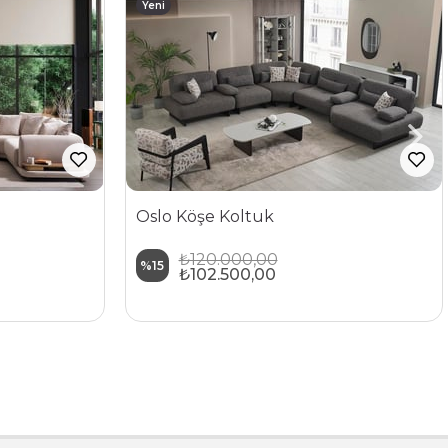
Yeni
Ürün
Oslo Köşe Koltuk
₺120.000,00
%15
₺102.500,00