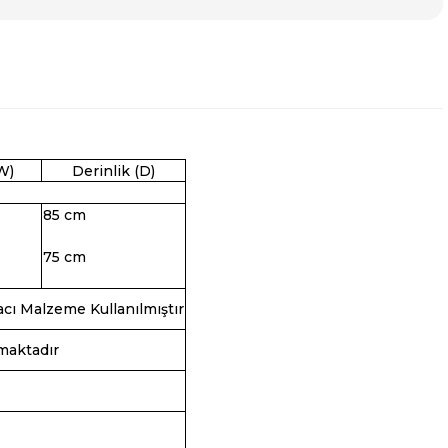
W)
Derinlik (D)
85 cm
75 cm
cı Malzeme Kullanılmıştır
maktadır