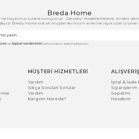
Breda Home
le hayalinizi sizlere sunuyoruz. Gerçekçi modellemelerle, birebir den
zdeyiz! Breda Home olarak müşterilerimizin evlerine layık özel ürünler
rını
ve
kişisel verilerimin
korunmasını kabul ediyorum.
MÜŞTERİ HİZMETLERİ
ALIŞVERİŞ
Yardım
İptal & İade 
Sıkça Sorulan Sorular
Siparişlerim
irme
Yardım
Sepetim
i
Kargom Nerede?
Hesabım