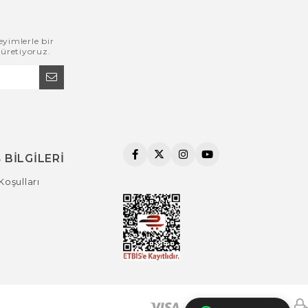
eyimlerle bir
 üretiyoruz.
 BİLGİLERİ
Koşulları