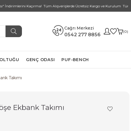
rimlerini Kaçırma! Tüm Alışverişlerde Ücretsiz Kargo ve Kurulum Tüm Kredi K
Cağrı Merkezi
0
0542 277 8856
KOLTUĞU
GENÇ ODASI
PUF-BENCH
ank Takımı
öşe Ekbank Takımı